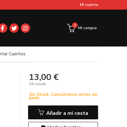
Mi cuenta
0
Mi compra
ntar Cuentos
13,00 €
IVA incluido
Sin Stock. Consúltenos antes de
pedir.
Añadir a mi cesta