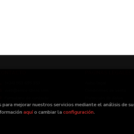
CONTACTO
PÁGINAS LEGALES
(+34) 953 695 353
Aviso legal
web@entre-libros.com
Condiciones de venta
Formulario de contacto
Protección de datos
s para mejorar nuestros servicios mediante el análisis de su
Política de Cookies
nformación
aquí
o cambiar la
configuración
.