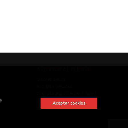
ATENCIÓN AL CLIENTE
Quiénes somos
Pedidos especiales
C/ Viriato (Ramón Soler Belda) 4
s
Linares
Aceptar cookies