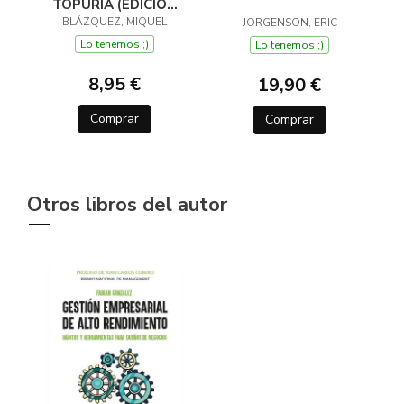
TOPURIA (EDICIÓN
BLÁZQUEZ, MIQUEL
LIMITADA)
JORGENSON, ERIC
Lo tenemos ;)
Lo tenemos ;)
8,95 €
19,90 €
Comprar
Comprar
Otros libros del autor