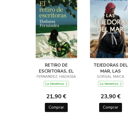
RETIRO DE
TEJEDORAS DEL
ESCRITORAS, EL
MAR, LAS
FERNÁNDEZ, HADASSA
GORGAL, MAICA
Lo tenemos ;)
Lo tenemos ;)
21,90 €
23,90 €
Comprar
Comprar