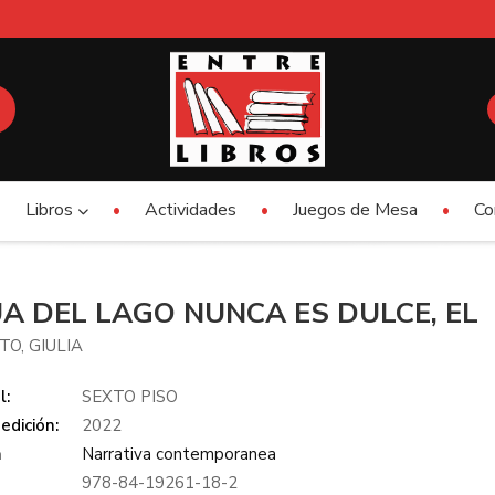
Libros
Actividades
Juegos de Mesa
Co
A DEL LAGO NUNCA ES DULCE, EL
TO, GIULIA
l:
SEXTO PISO
edición:
2022
a
Narrativa contemporanea
978-84-19261-18-2