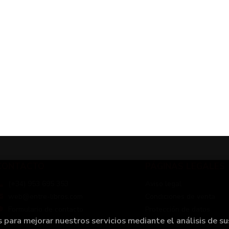
CONTACTO
PÁGINAS LEGALES
(+34) 953 695 353
Aviso legal
web@entre-libros.com
Condiciones de venta
Formulario de contacto
Protección de datos
s para mejorar nuestros servicios mediante el análisis de su
Política de Cookies