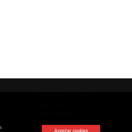
ATENCIÓN AL CLIENTE
Quiénes somos
Pedidos especiales
C/ Viriato (Ramón Soler Belda) 4
s
Linares
Aceptar cookies