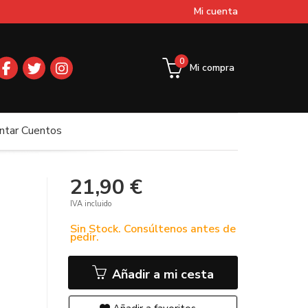
Mi cuenta
0
Mi compra
ntar Cuentos
21,90 €
IVA incluido
Sin Stock. Consúltenos antes de
pedir.
Añadir a mi cesta