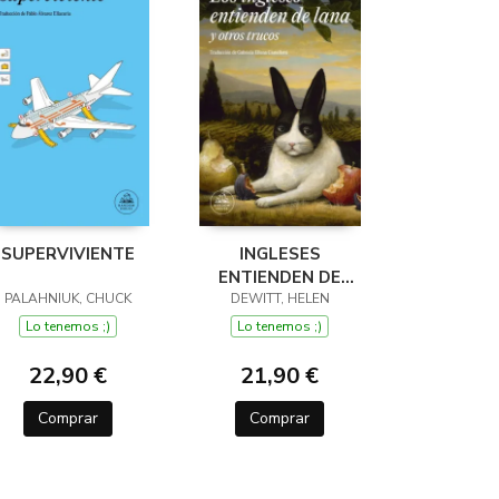
SUPERVIVIENTE
INGLESES
ENTIENDEN DE
PALAHNIUK, CHUCK
LANA (Y OTROS
DEWITT, HELEN
TRUCOS)
Lo tenemos ;)
Lo tenemos ;)
22,90 €
21,90 €
Comprar
Comprar