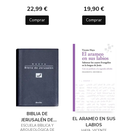
22,99 €
19,90 €
Comprar
Comprar
BIBLIA DE
EL ARAMEO EN SUS
JERUSALÉN DE
LABIOS
ESCUELA BÍBLICA Y
BOLSILLO 5ª
ARQUEOLÓGICA DE
HAYA, VICENTE