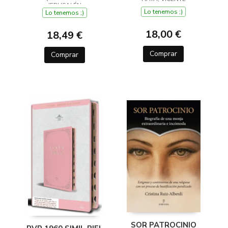
EDICIÓN - MODELO 0
JERUSALÉN
Lo tenemos ;)
Lo tenemos ;)
18,00 €
18,49 €
Comprar
Comprar
SOR PATROCINIO