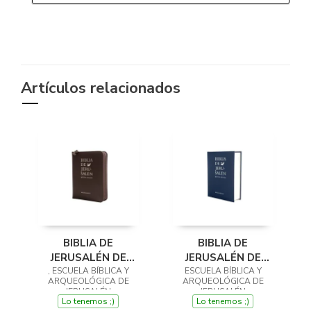
Artículos relacionados
BIBLIA DE
BIBLIA DE
JERUSALÉN DE
JERUSALÉN DE
, ESCUELA BÍBLICA Y
BOLSILLO 5ª
ESCUELA BÍBLICA Y
BOLSILLO 5ª
ARQUEOLÓGICA DE
ARQUEOLÓGICA DE
EDICIÓN - MODELO
EDICIÓN - MODELO 1
JERUSALÉN
JERUSALÉN
CREMALLERA
Lo tenemos ;)
Lo tenemos ;)