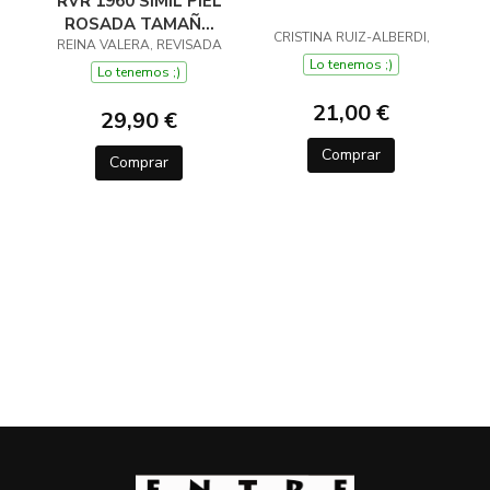
RVR 1960 SIMIL PIEL
ROSADA TAMAÑO
CRISTINA RUIZ-ALBERDI,
REINA VALERA, REVISADA
MANUAL NOMBRES
Lo tenemos ;)
DE DIOS
Lo tenemos ;)
21,00 €
29,90 €
Comprar
Comprar