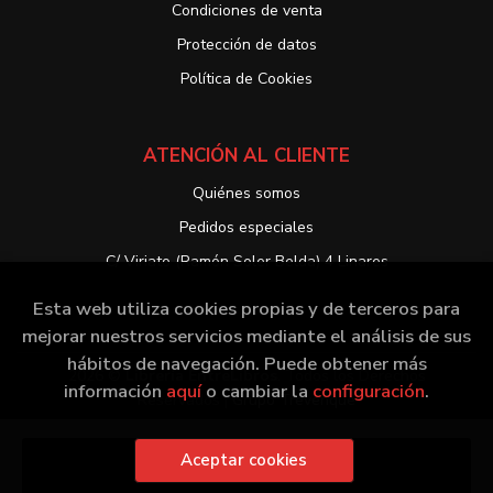
Condiciones de venta
Protección de datos
Política de Cookies
ATENCIÓN AL CLIENTE
Quiénes somos
Pedidos especiales
C/ Viriato (Ramón Soler Belda) 4 Linares
Esta web utiliza cookies propias y de terceros para
mejorar nuestros servicios mediante el análisis de sus
hábitos de navegación. Puede obtener más
2026 ©
Librería EntreLibros
. Todos los Derechos
información
aquí
o cambiar la
configuración
.
Reservados |
Grupo Trevenque
Aceptar cookies
Añadir a mi cesta