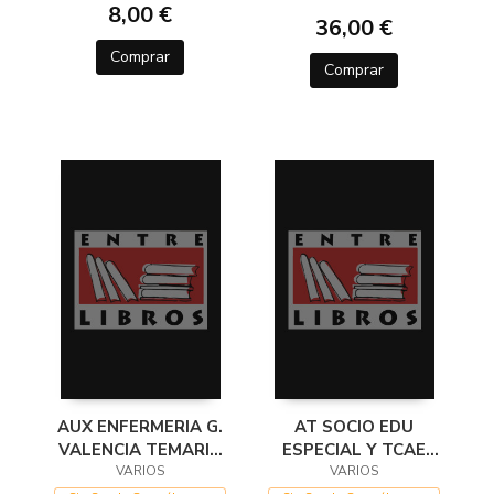
8,00 €
36,00 €
Comprar
Comprar
AUX ENFERMERIA G.
AT SOCIO EDU
VALENCIA TEMARIO
ESPECIAL Y TCAE
GENERAL
VARIOS
GENERALITAT TEM
VARIOS