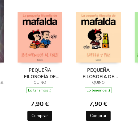
PEQUEÑA
PEQUEÑA
FILOSOFÍA DE
FILOSOFÍA DE
S,
MAFALDA
QUINO
MAFALDA GUERRA
QUINO
¡BIENVENIDOS AL
Y PAZ
Lo tenemos ;)
Lo tenemos ;)
,
COLE!
7,90 €
7,90 €
Comprar
Comprar