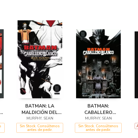
BATMAN: LA
BATMAN:
MALDICIÓN DEL
CABALLERO
CABALLERO
MURPHY, SEAN
BLANCO (2ED)
MURPHY, SEAN
BLANCO (ED B/N)
s
Sin Stock. Consúltenos
Sin Stock. Consúltenos
antes de pedir.
antes de pedir.