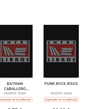
BATMAN
PUNK ROCK JESUS
CABALLERO
MURPHY, SEAN
BLANCO 04
MURPHY, SEAN
Agotado en la editorial
Agotado en la editorial