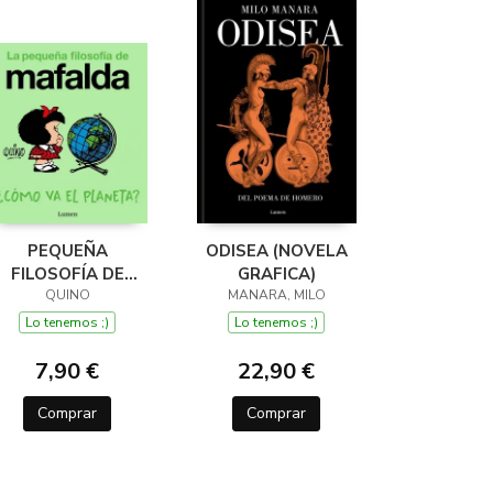
PEQUEÑA
ODISEA (NOVELA
FILOSOFÍA DE
GRAFICA)
MAFALDA ¿CÓMO
QUINO
MANARA, MILO
VA EL PLANETA?
Lo tenemos ;)
Lo tenemos ;)
7,90 €
22,90 €
Comprar
Comprar