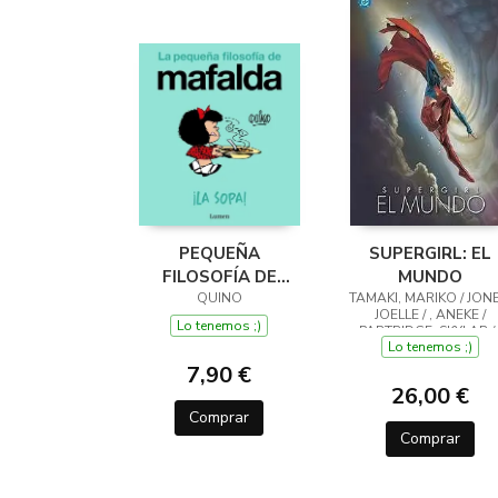
PEQUEÑA
SUPERGIRL: EL
FILOSOFÍA DE
MUNDO
MAFALDA ¡LA SOPA!
QUINO
TAMAKI, MARIKO / JONE
JOELLE / , ANEKE /
Lo tenemos ;)
PARTRIDGE, SKYLAR / 
Lo tenemos ;)
VVAA
7,90 €
26,00 €
Comprar
Comprar