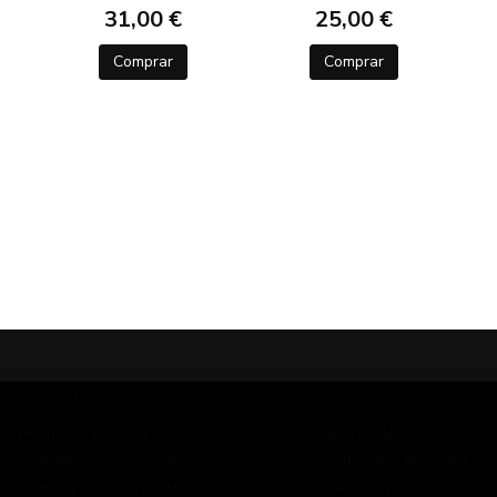
31,00 €
25,00 €
Comprar
Comprar
CONTACTO
PÁGINAS LEGALES
(+34) 953 695 353
Aviso legal
web@entre-libros.com
Condiciones de venta
Formulario de contacto
Protección de datos