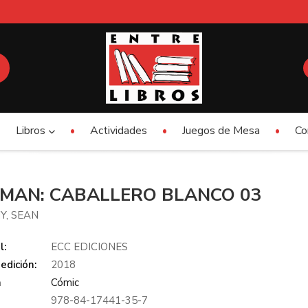
Libros
Actividades
Juegos de Mesa
Co
MAN: CABALLERO BLANCO 03
Y, SEAN
l:
ECC EDICIONES
edición:
2018
a
Cómic
978-84-17441-35-7