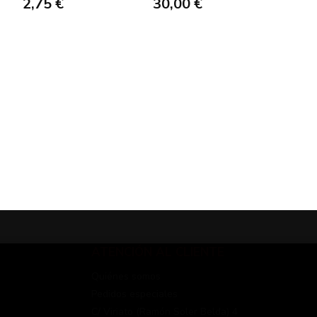
2,75 €
30,00 €
ATENCIÓN AL CLIENTE
Quiénes somos
Pedidos especiales
C/ Viriato (Ramón Soler Belda) 4