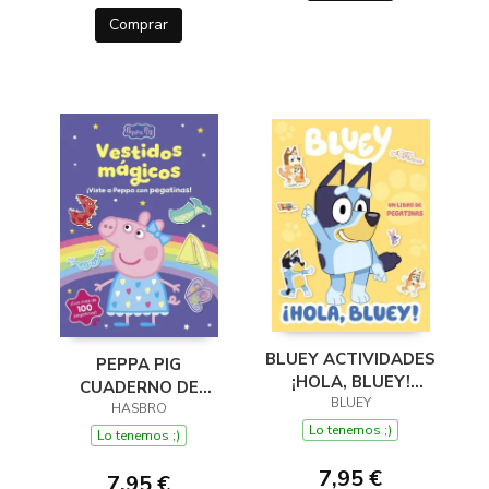
Comprar
BLUEY ACTIVIDADES
PEPPA PIG
¡HOLA, BLUEY!
CUADERNO DE
LIBRO DE
BLUEY
ACTIVIDADES LOS
HASBRO
PEGATINAS
Lo tenemos ;)
VESTIDOS
Lo tenemos ;)
MÁGICOS.
7,95 €
CUADERNO DE
7,95 €