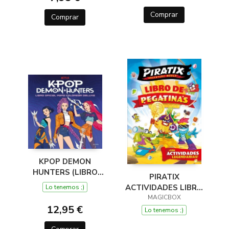
PEGATINAS
Comprar
Comprar
KPOP DEMON
HUNTERS (LIBRO
PIRATIX
OFICIAL PARA
ACTIVIDADES LIBRO
Lo tenemos ;)
COLOREAR DELUXE)
DE PEGATINAS
MAGICBOX
12,95 €
Lo tenemos ;)