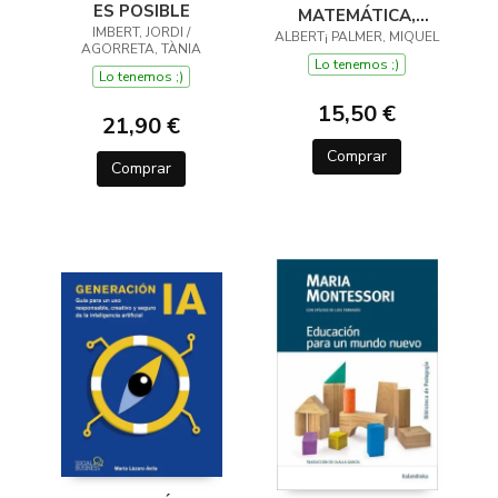
ES POSIBLE
MATEMÁTICA,
IMBERT, JORDI /
ALBERT¡ PALMER, MIQUEL
CREATIVIDAD
AGORRETA, TÀNIA
DIDÁCTICA
Lo tenemos ;)
Lo tenemos ;)
15,50 €
21,90 €
Comprar
Comprar