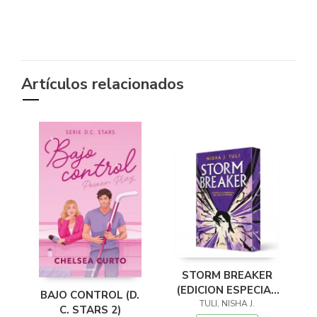
Artículos relacionados
STORM BREAKER
(EDICION ESPECIAL
BAJO CONTROL (D.
TULI, NISHA J.
CANTOS
C. STARS 2)