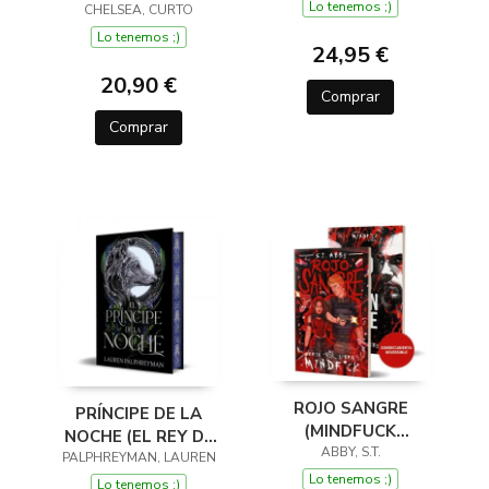
DECORADOS)
Lo tenemos ;)
CHELSEA, CURTO
Lo tenemos ;)
24,95 €
20,90 €
Comprar
Comprar
ROJO SANGRE
PRÍNCIPE DE LA
(MINDFUCK
NOCHE (EL REY DE
MINDF*CK #5)
ABBY, S.T.
PALPHREYMAN, LAUREN
LOS LOBOS 2)
Lo tenemos ;)
Lo tenemos ;)