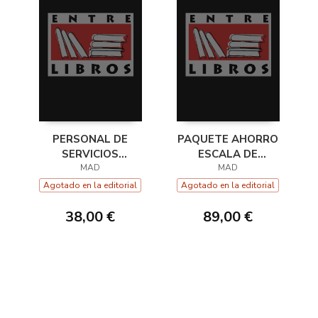
PERSONAL DE
PAQUETE AHORRO
SERVICIOS
ESCALA DE
GENERALES.
MAD
AGENTES TÉCNICOS
MAD
TEMARIO PARTE
FACULTATIVOS,
Agotado en la editorial
Agotado en la editorial
ESPECÍFICA
ESPECIALIDAD DE
VOLUMEN 2. SERAS
EDUCACIÓ
38,00 €
89,00 €
2023