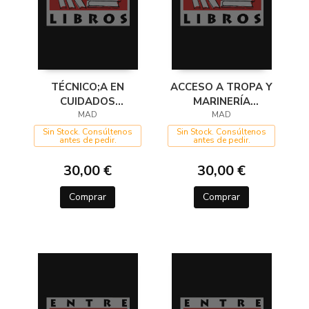
TÉCNICO;A EN
ACCESO A TROPA Y
CUIDADOS
MARINERÍA
AUXILIARES DE
MAD
PROFESIONAL.
MAD
ENFERMERÍA.
PRUEBAS DE
Sin Stock. Consúltenos
Sin Stock. Consúltenos
antes de pedir.
antes de pedir.
SERGAS 2025. TEMA
APTITUD VOLUMEN
1
30,00 €
30,00 €
Comprar
Comprar