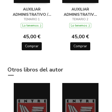
AUXILIAR
AUXILIAR
ADMINISTRATIVO /A
ADMINISTRATIVO
SAS TEMARIO
TEMARIO 1
SAS 2026/27
TEMARIO 2
ESPECIFICO VOL 01
TEMARIO 2
Lo tenemos ;)
Lo tenemos ;)
2026 2027
45,00 €
45,00 €
Comprar
Comprar
Otros libros del autor