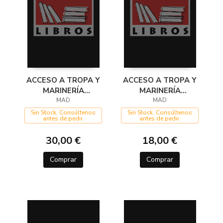
ACCESO A TROPA Y
ACCESO A TROPA Y
MARINERÍA
MARINERÍA
PROFESIONAL.
MAD
PROFESIONAL.
MAD
PRUEBAS DE
PRUEBAS FÍSICAS
Sin Stock. Consúltenos
Sin Stock. Consúltenos
antes de pedir.
antes de pedir.
APTITUD VOLUMEN
2
30,00 €
18,00 €
Comprar
Comprar