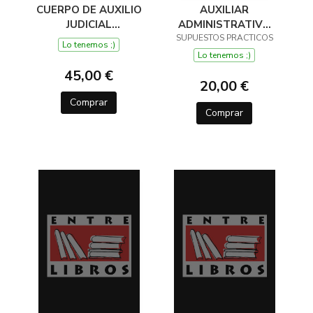
AUXILIAR
CUERPO DE AUXILIO
ADMINISTRATIVO
JUDICIAL
SUPUESTOS PRACTICOS
CORPORACIONES
ADMINISTRACIÓN
Lo tenemos ;)
LOCALES 2025
DE
Lo tenemos ;)
JUSTICIA.TEMARIO
45,00 €
VOLUMEN 1
20,00 €
Comprar
Comprar