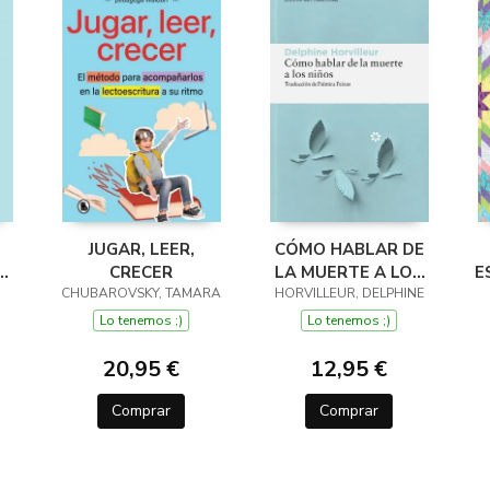
JUGAR, LEER,
CÓMO HABLAR DE
CRECER
LA MUERTE A LOS
E
RE
CHUBAROVSKY, TAMARA
HORVILLEUR, DELPHINE
NIÑOS
Lo tenemos ;)
Lo tenemos ;)
20,95 €
12,95 €
Comprar
Comprar