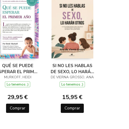
QUÉ SE PUEDE
SI NO LES HABLAS
SPERAR EL PRIMER
DE SEXO, LO HARÁN
MURKOFF, HEIDI
AÑO
DE VIERNA GROSSO, ANA
OTROS
Lo tenemos ;)
Lo tenemos ;)
29,95 €
15,95 €
Comprar
Comprar