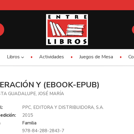
Libros
Actividades
Juegos de Mesa
Co
ERACIÓN Y (EBOOK-EPUB)
TA GUADALUPE, JOSÉ MARÍA
l:
PPC, EDITORA Y DISTRIBUIDORA, S.A.
edición:
2015
a
Familia
978-84-288-2843-7