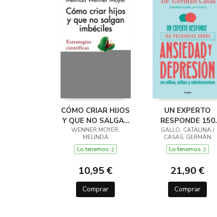
CÓMO CRIAR HIJOS
UN EXPERTO
Y QUE NO SALGAN
RESPONDE 150
WENNER MOYER,
IMBÉCILES
PREGUNTAS SOB
GALLO, CATALINA /
MELINDA
CASAS, GERMÁN
ANSIEDAD Y
Lo tenemos ;)
Lo tenemos ;)
DEPRESIÓN
10,95 €
21,90 €
Comprar
Comprar