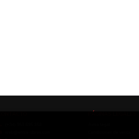
CONTACTO
PÁGINAS LEGALES
(+34) 953 695 353
Aviso legal
web@entre-libros.com
Condiciones de venta