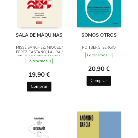
SALA DE MÁQUINAS
SOMOS OTROS
MISSÉ SÁNCHEZ, MIQUEL /
ROITBERG, SERGIO
PÉREZ CASTAÑO, LAURA /
Lo tenemos ;)
CRUELLS LÓPEZ, MARTA
Lo tenemos ;)
20,90 €
19,90 €
Comprar
Comprar