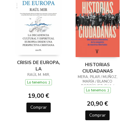
CRISIS DE EUROPA,
HISTORIAS
LA
CIUDADANAS
RAÚL M. MIR,
MERA, PILAR / MUÑOZ,
MARÍA / BLANCO
Lo tenemos ;)
RODRÍGUEZ, ELIA /
Lo tenemos ;)
CAMINO RODRÍGUEZ,
19,00 €
ALEJANDRO / GÓMEZ
ALBENTOSA
20,90 €
Comprar
Comprar