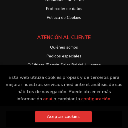
Protección de datos
Política de Cookies
ATENCIÓN AL CLIENTE
Quiénes somos
Pedidos especiales
C/ Viriato (Ramón Soler Belda) 4 Linares
Esta web utiliza cookies propias y de terceros para
mejorar nuestros servicios mediante el análisis de sus
hábitos de navegación. Puede obtener más
2026 ©
Librería EntreLibros
. Todos los Derechos
información
aquí
o cambiar la
configuración
.
Reservados |
Grupo Trevenque
Aceptar cookies
Añadir a mi cesta