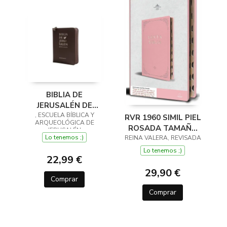
BIBLIA DE
JERUSALÉN DE
, ESCUELA BÍBLICA Y
BOLSILLO 5ª
RVR 1960 SIMIL PIEL
ARQUEOLÓGICA DE
EDICIÓN - MODELO
ROSADA TAMAÑO
JERUSALÉN
CREMALLERA
Lo tenemos ;)
REINA VALERA, REVISADA
MANUAL NOMBRES
DE DIOS
Lo tenemos ;)
22,99 €
29,90 €
Comprar
Comprar