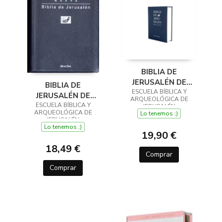
BIBLIA DE
JERUSALÉN DE
BIBLIA DE
ESCUELA BÍBLICA Y
BOLSILLO 5ª
JERUSALÉN DE
ARQUEOLÓGICA DE
EDICIÓN - MODELO 1
ESCUELA BÍBLICA Y
BOLSILLO 5ª
JERUSALÉN
ARQUEOLÓGICA DE
Lo tenemos ;)
EDICIÓN - MODELO 0
JERUSALÉN
Lo tenemos ;)
19,90 €
18,49 €
Comprar
Comprar