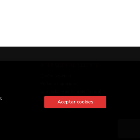
ATENCIÓN AL CLIENTE
Quiénes somos
Pedidos especiales
C/ Viriato (Ramón Soler Belda) 4
s
Linares
Aceptar cookies