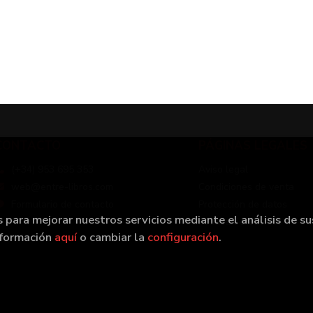
CONTACTO
PÁGINAS LEGALES
(+34) 953 695 353
Aviso legal
web@entre-libros.com
Condiciones de venta
Formulario de contacto
Protección de datos
s para mejorar nuestros servicios mediante el análisis de su
Política de Cookies
nformación
aquí
o cambiar la
configuración
.