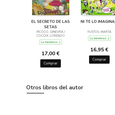
EL SECRETO DE LAS
NI TE LO IMAGINA
SETAS
PICOCO, GINEVRA /
YUSTOS, MARTA
COCCHI, LORENZO
Lo tenemos ;)
Lo tenemos ;)
16,95 €
17,00 €
Comprar
Comprar
Otros libros del autor