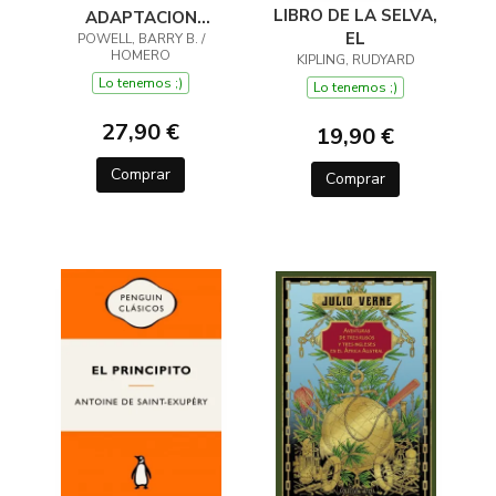
LIBRO DE LA SELVA,
ADAPTACION
EL
POWELL, BARRY B. /
ILUSTRADA
HOMERO
KIPLING, RUDYARD
Lo tenemos ;)
Lo tenemos ;)
27,90 €
19,90 €
Comprar
Comprar