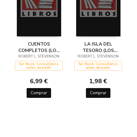
CUENTOS
LA ISLA DEL
COMPLETOS (LOS
TESORO (LOS
MEJORES CLÁSICOS)
ROBERT L. STEVENSON
MEJORES CLÁSICOS)
ROBERT L. STEVENSON
Sin Stock. Consúltenos
Sin Stock. Consúltenos
antes de pedir.
antes de pedir.
6,99 €
1,98 €
Comprar
Comprar