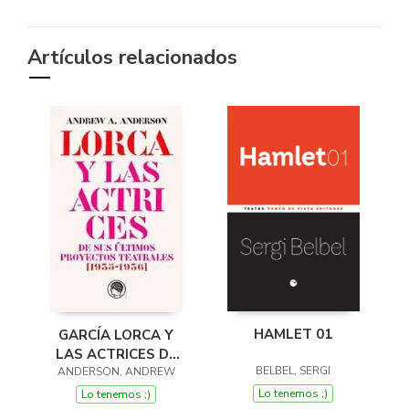
Artículos relacionados
HAMLET 01
GARCÍA LORCA Y
LAS ACTRICES DE
BELBEL, SERGI
ANDERSON, ANDREW
SUS ÚLTIMOS
PROYECTOS
Lo tenemos ;)
Lo tenemos ;)