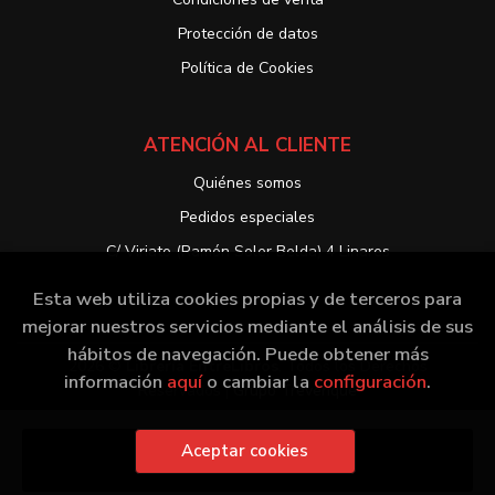
Protección de datos
Política de Cookies
ATENCIÓN AL CLIENTE
Quiénes somos
Pedidos especiales
C/ Viriato (Ramón Soler Belda) 4 Linares
Esta web utiliza cookies propias y de terceros para
mejorar nuestros servicios mediante el análisis de sus
hábitos de navegación. Puede obtener más
2026 ©
Librería EntreLibros
. Todos los Derechos
información
aquí
o cambiar la
configuración
.
Reservados |
Grupo Trevenque
Aceptar cookies
Añadir a mi cesta