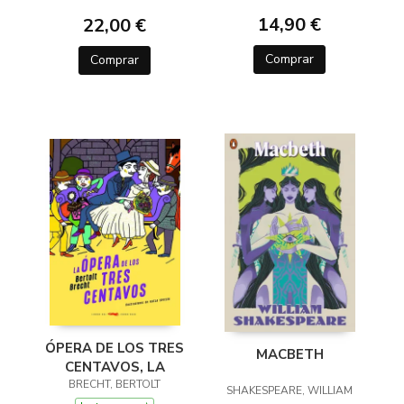
TEATRALES (1935-
1936)
14,90 €
22,00 €
Comprar
Comprar
ÓPERA DE LOS TRES
MACBETH
CENTAVOS, LA
BRECHT, BERTOLT
SHAKESPEARE, WILLIAM