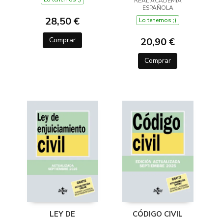
REAL ACADEMIA
TÉRMINOS
ESPAÑOLA
JURÍDICOS
28,50 €
Lo tenemos ;)
Comprar
20,90 €
Comprar
LEY DE
CÓDIGO CIVIL