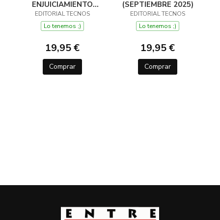
ENJUICIAMIENTO
(SEPTIEMBRE 2025)
CIVIL (SEPTIEMBRE
EDITORIAL TECNOS
EDITORIAL TECNOS
2025)
Lo tenemos ;)
Lo tenemos ;)
19,95 €
19,95 €
Comprar
Comprar