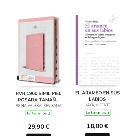
EL ARAMEO EN SUS
RVR 1960 SIMIL PIEL
LABIOS
ROSADA TAMAÑO
HAYA, VICENTE
REINA VALERA, REVISADA
MANUAL NOMBRES
DE DIOS
Lo tenemos ;)
Lo tenemos ;)
18,00 €
29,90 €