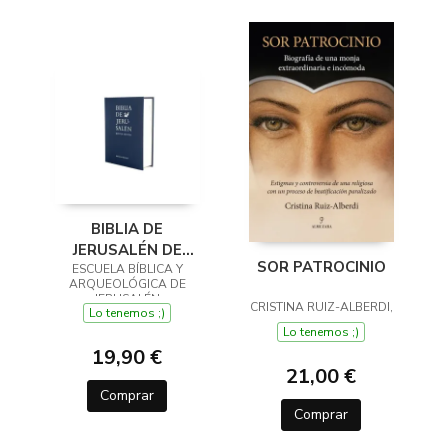
BIBLIA DE
JERUSALÉN DE
SOR PATROCINIO
ESCUELA BÍBLICA Y
BOLSILLO 5ª
ARQUEOLÓGICA DE
EDICIÓN - MODELO 1
JERUSALÉN
CRISTINA RUIZ-ALBERDI,
Lo tenemos ;)
Lo tenemos ;)
19,90 €
21,00 €
Comprar
Comprar