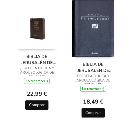
BIBLIA DE
JERUSALÉN DE
BIBLIA DE
, ESCUELA BÍBLICA Y
BOLSILLO 5ª
JERUSALÉN DE
ARQUEOLÓGICA DE
EDICIÓN - MODELO
ESCUELA BÍBLICA Y
BOLSILLO 5ª
JERUSALÉN
ARQUEOLÓGICA DE
CREMALLERA
Lo tenemos ;)
EDICIÓN - MODELO 0
JERUSALÉN
Lo tenemos ;)
22,99 €
18,49 €
Comprar
Comprar