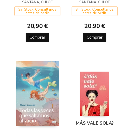
INEVITABLES (SAGA
SANTANA, CHLOE
SANTANA, CHLOE
DESASTRE
YUGEN 4)
PERFECTO (YUGEN
Sin Stock. Consúltenos
Sin Stock. Consúltenos
antes de pedir.
antes de pedir.
3)
20,90 €
20,90 €
Comprar
Comprar
MÁS VALE SOLA?