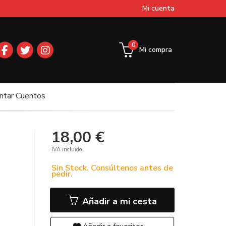
Mi cuenta
0
Mi compra
ntar Cuentos
18,00 €
IVA incluido
Sin Stock. Consúltenos antes de
pedir.
Añadir a mi cesta