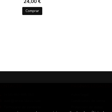
24,00 €
Comprar
CONTACTO
PÁGINAS LEGALES
(+34) 953 695 353
Aviso legal
web@entre-libros.com
Condiciones de venta
Formulario de contacto
Protección de datos