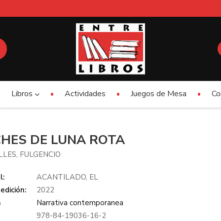
Libros
Actividades
Juegos de Mesa
Co
HES DE LUNA ROTA
LES, FULGENCIO
l:
ACANTILADO, EL
edición:
2022
a
Narrativa contemporanea
978-84-19036-16-2