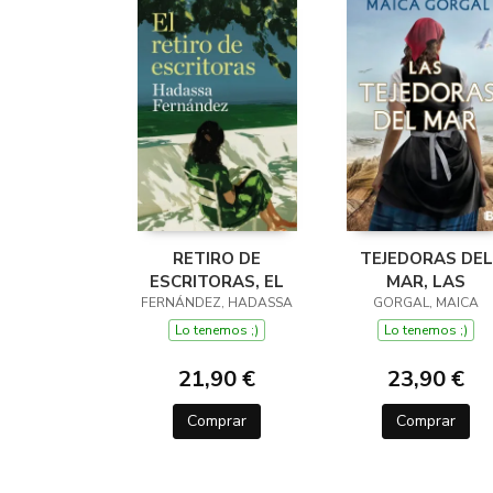
RETIRO DE
TEJEDORAS DEL
ESCRITORAS, EL
MAR, LAS
FERNÁNDEZ, HADASSA
GORGAL, MAICA
Lo tenemos ;)
Lo tenemos ;)
21,90 €
23,90 €
Comprar
Comprar