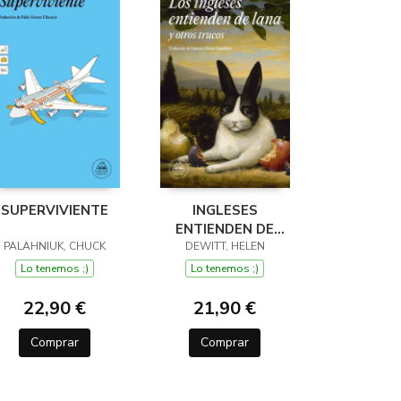
SUPERVIVIENTE
INGLESES
ENTIENDEN DE
PALAHNIUK, CHUCK
LANA (Y OTROS
DEWITT, HELEN
TRUCOS)
Lo tenemos ;)
Lo tenemos ;)
22,90 €
21,90 €
Comprar
Comprar