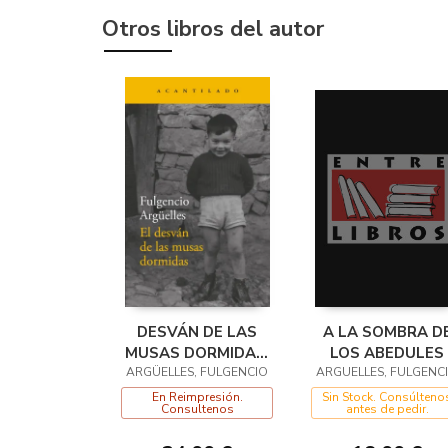
Otros libros del autor
DESVÁN DE LAS
A LA SOMBRA D
MUSAS DORMIDAS,
LOS ABEDULES
ARGÜELLES, FULGENCIO
EL
ARGUELLES, FULGENC
En Reimpresión.
Sin Stock. Consúlteno
Consultenos
antes de pedir.