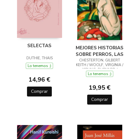
SELECTAS
MEJORES HISTORIAS
SOBRE PERROS, LAS
DUTHIE, THAIS
CHESTERTON, GILBERT
KEITH / WOOLF, VIRGINIA /
Lo tenemos ;)
KIPLING, RUDYARD /
Lo tenemos ;)
LONDON, JACK
14,96 €
19,95 €
Comprar
Comprar