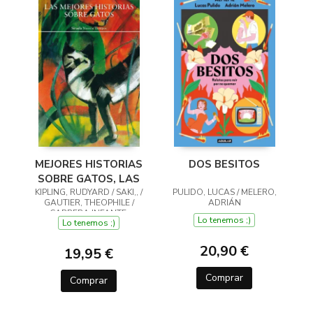
MEJORES HISTORIAS
DOS BESITOS
SOBRE GATOS, LAS
KIPLING, RUDYARD / SAKI,, /
PULIDO, LUCAS / MELERO,
GAUTIER, THEOPHILE /
ADRIÁN
CABRERA INFANTE,
Lo tenemos ;)
Lo tenemos ;)
GUILLERMO / ZOLA, ÉMILE /
TWAIN,
20,90 €
19,95 €
Comprar
Comprar