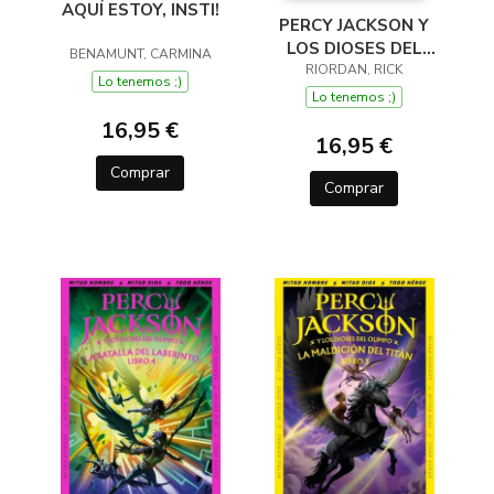
AQUÍ ESTOY, INSTI!
PERCY JACKSON Y
LOS DIOSES DEL
BENAMUNT, CARMINA
OLIMPO 2 EL MAR
RIORDAN, RICK
Lo tenemos ;)
DE LOS
Lo tenemos ;)
MONSTRUOS
16,95 €
16,95 €
Comprar
Comprar