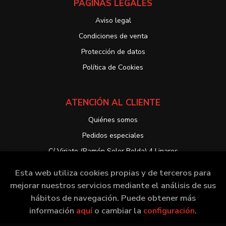
PÁGINAS LEGALES
Aviso legal
Condiciones de venta
Protección de datos
Política de Cookies
ATENCIÓN AL CLIENTE
Quiénes somos
Pedidos especiales
C/ Viriato (Ramón Soler Belda) 4 Linares
Esta web utiliza cookies propias y de terceros para
mejorar nuestros servicios mediante el análisis de sus
hábitos de navegación. Puede obtener más
2026 ©
Librería EntreLibros
. Todos los Derechos
información
aquí
o cambiar la
configuración
.
Reservados |
Grupo Trevenque