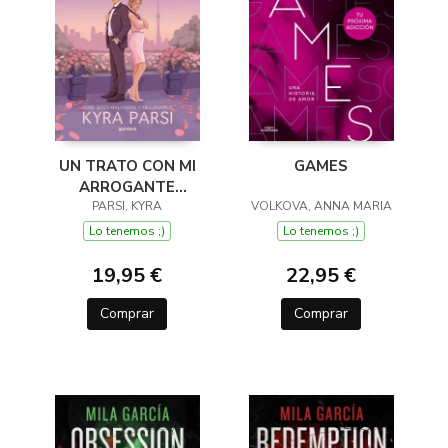
UN TRATO CON MI
GAMES
ARROGANTE
CLIENTE (JEFES
PARSI, KYRA
VOLKOVA, ANNA MARIA
MALVADOS Y
Lo tenemos ;)
Lo tenemos ;)
MILLONARIOS 2)
19,95 €
22,95 €
Comprar
Comprar