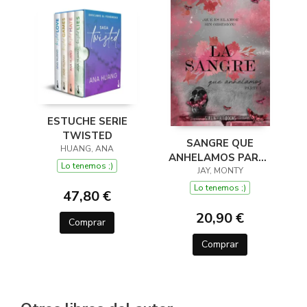
ESTUCHE SERIE
TWISTED
SANGRE QUE
HUANG, ANA
ANHELAMOS PARTE
Lo tenemos ;)
UNO (HOLLOW
JAY, MONTY
BOYS 3)
Lo tenemos ;)
47,80 €
20,90 €
Comprar
Comprar