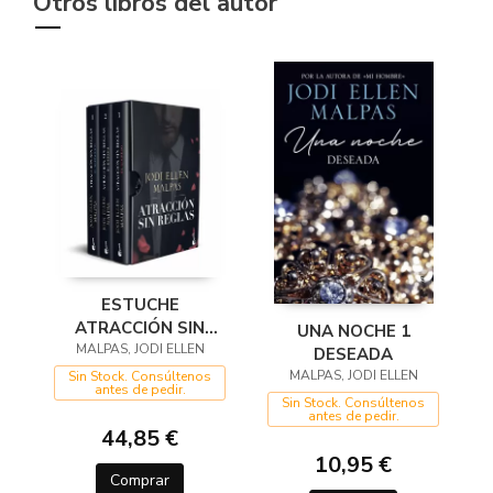
Otros libros del autor
ESTUCHE
ATRACCIÓN SIN
UNA NOCHE 1
MALPAS, JODI ELLEN
REGLAS
DESEADA
MALPAS, JODI ELLEN
Sin Stock. Consúltenos
antes de pedir.
Sin Stock. Consúltenos
antes de pedir.
44,85 €
10,95 €
Comprar