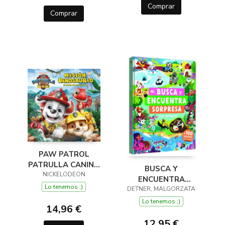
Comprar
Comprar
PAW PATROL
PATRULLA CANINA
BUSCA Y
(EL LIBRO DE LA
NICKELODEON
ENCUENTRA
PELÍCULA) LA GRAN
Lo tenemos ;)
DETNER, MALGORZATA
SORPRESA. LOS
AVENTURA JURÁSIC
ANIMALES
Lo tenemos ;)
14,96 €
12,95 €