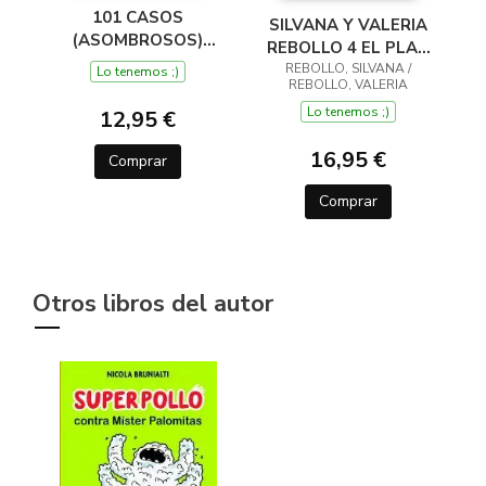
101 CASOS
SILVANA Y VALERIA
(ASOMBROSOS)
REBOLLO 4 EL PLAN
PARA DESCIFRAR EN
REBOLLO, SILVANA /
DE VALERIA
Lo tenemos ;)
5 MINUTOS (¿QUIÉN
REBOLLO, VALERIA
HA SIDO? 3)
Lo tenemos ;)
12,95 €
16,95 €
Comprar
Comprar
Otros libros del autor