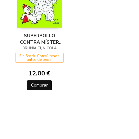
SUPERPOLLO
CONTRA MÍSTER
BRUNIALTI, NICOLA
PALOMITAS
Sin Stock. Consúltenos
antes de pedir.
12,00 €
Comprar