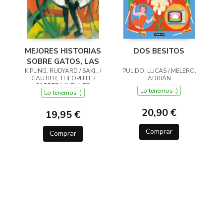
MEJORES HISTORIAS
DOS BESITOS
SOBRE GATOS, LAS
KIPLING, RUDYARD / SAKI,, /
PULIDO, LUCAS / MELERO,
GAUTIER, THEOPHILE /
ADRIÁN
CABRERA INFANTE,
Lo tenemos ;)
Lo tenemos ;)
GUILLERMO / ZOLA, ÉMILE /
TWAIN,
20,90 €
19,95 €
Comprar
Comprar