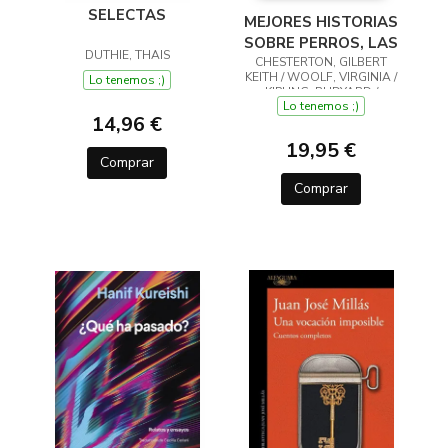
SELECTAS
MEJORES HISTORIAS
SOBRE PERROS, LAS
DUTHIE, THAIS
CHESTERTON, GILBERT
KEITH / WOOLF, VIRGINIA /
Lo tenemos ;)
KIPLING, RUDYARD /
Lo tenemos ;)
LONDON, JACK
14,96 €
19,95 €
Comprar
Comprar