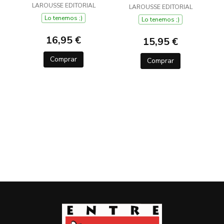
LAROUSSE EDITORIAL
LAROUSSE
LAROUSSE EDITORIAL
/ ITALIANO-
SPAGNOLO
Lo tenemos ;)
Lo tenemos ;)
DICCIONARIO
16,95 €
15,95 €
Comprar
Comprar