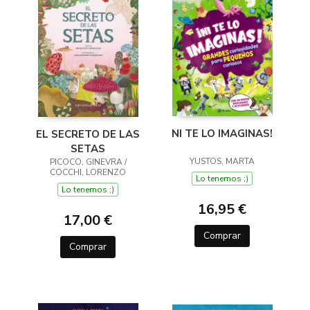
NI TE LO IMAGINAS!
EL SECRETO DE LAS
SETAS
YUSTOS, MARTA
PICOCO, GINEVRA /
COCCHI, LORENZO
Lo tenemos ;)
Lo tenemos ;)
16,95 €
17,00 €
Comprar
Comprar