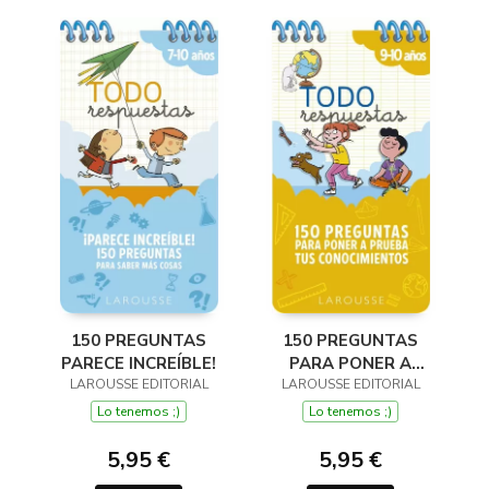
150 PREGUNTAS
150 PREGUNTAS
PARECE INCREÍBLE!
PARA PONER A
LAROUSSE EDITORIAL
LAROUSSE EDITORIAL
PRUEBA TUS
CONOCIMIENTOS
Lo tenemos ;)
Lo tenemos ;)
5,95 €
5,95 €