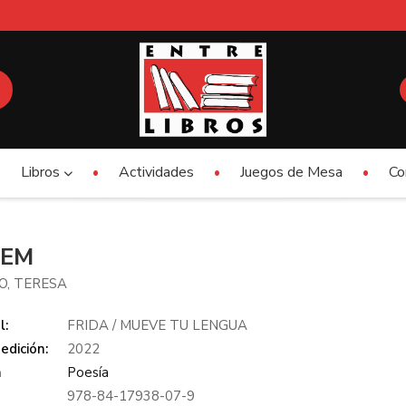
Libros
Actividades
Juegos de Mesa
Co
TEM
O, TERESA
l:
FRIDA / MUEVE TU LENGUA
edición:
2022
a
Poesía
978-84-17938-07-9