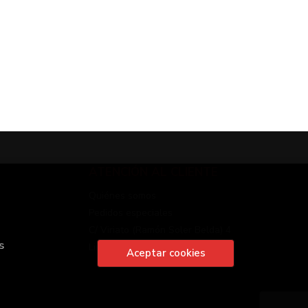
ATENCIÓN AL CLIENTE
Quiénes somos
Pedidos especiales
C/ Viriato (Ramón Soler Belda) 4
s
Linares
Aceptar cookies