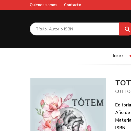
Quiénes somos
Contacto
Inicio
TO
CUTTO
Editoria
Año de 
Materi
ISBN: