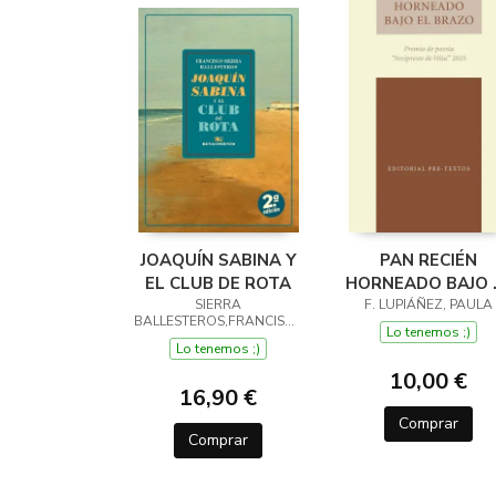
JOAQUÍN SABINA Y
PAN RECIÉN
EL CLUB DE ROTA
HORNEADO BAJO 
SIERRA
F. LUPIÁÑEZ, PAULA
BRAZO
BALLESTEROS,FRANCISCO
Lo tenemos ;)
Lo tenemos ;)
10,00 €
16,90 €
Comprar
Comprar