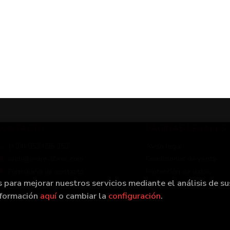
CONTACTO
PÁGINAS LEGALES
(+34) 953 695 353
Aviso legal
web@entre-libros.com
Condiciones de venta
Formulario de contacto
Protección de datos
s para mejorar nuestros servicios mediante el análisis de su
Política de Cookies
nformación
aquí
o cambiar la
configuración
.