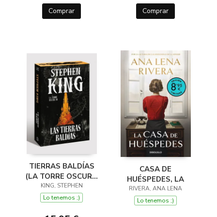
Comprar
Comprar
TIERRAS BALDÍAS
CASA DE
(LA TORRE OSCURA
HUÉSPEDES, LA
3) (EDICIÓN CANTOS
KING, STEPHEN
RIVERA, ANA LENA
TINTADOS)
Lo tenemos ;)
Lo tenemos ;)