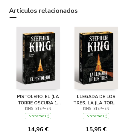
Artículos relacionados
PISTOLERO, EL (LA
LLEGADA DE LOS
TORRE OSCURA 1)
TRES, LA (LA TORRE
(EDICIÓN CANTOS
KING, STEPHEN
OSCURA 2) (EDICIÓN
KING, STEPHEN
TINTADOS)
CANTOS TINTADOS)
Lo tenemos ;)
Lo tenemos ;)
14,96 €
15,95 €