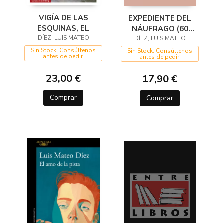
VIGÍA DE LAS
EXPEDIENTE DEL
ESQUINAS, EL
NÁUFRAGO (60
DÍEZ, LUIS MATEO
ANIVERSARIO DE
DÍEZ, LUIS MATEO
ALFAGUARA)
Sin Stock. Consúltenos
Sin Stock. Consúltenos
antes de pedir.
antes de pedir.
23,00 €
17,90 €
Comprar
Comprar